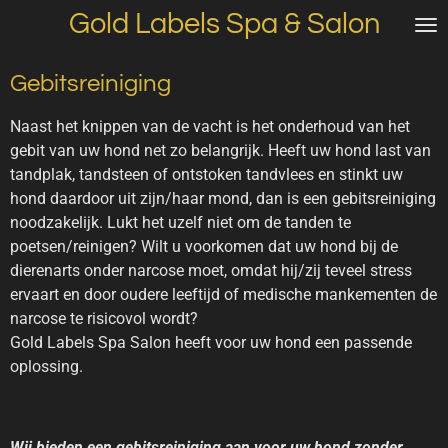
Gold Labels Spa & Salon
Ga
direct
naar
Gebitsreiniging
de
hoofdinhoud
Naast het knippen van de vacht is het onderhoud van het
gebit van uw hond net zo belangrijk. Heeft uw hond last van
tandplak, tandsteen of ontstoken tandvlees en stinkt uw
hond daardoor uit zijn/haar mond, dan is een gebitsreiniging
noodzakelijk. Lukt het uzelf niet om de tanden te
poetsen/reinigen? Wilt u voorkomen dat uw hond bij de
dierenarts onder narcose moet, omdat hij/zij teveel stress
ervaart en door oudere leeftijd of medische mankementen de
narcose te risicovol wordt?
Gold Labels Spa Salon heeft voor uw hond een passende
oplossing.
Wij bieden een gebitsreiniging aan voor uw hond zonder